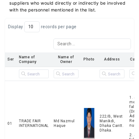
suppliers who would directly or indirectly
be involved
with the personnel mentioned in the list.
Display
records per page
Name of
Name of
Ser
Photo
Address
Case
Company
Owner
1. Su
medi
fals
(Dru
Admi
222/B, West
Regis
TRADE FAIR
Md Nazmul
Manikdi,
01
numb
INTERNATIONAL
Haque
Dhaka Cantt.
Dhaka.
2. Su