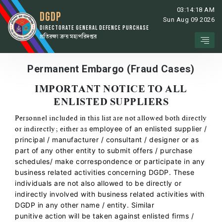
03:14:18 AM
DGDP
Sun Aug 09 2026
DIRECTORATE GENERAL DEFENCE PURCHASE
প্রতিরক্ষা ক্রয় মহাপরিদপ্তর
Permanent Embargo (Fraud Cases)
IMPORTANT NOTICE TO ALL
ENLISTED SUPPLIERS
Personnel included in this list are not allowed both directly
or indirectly; either as
employee of an enlisted supplier /
principal / manufacturer / consultant / designer or
as
part of any other entity to submit offers / purchase
schedules/ make
correspondence or participate in any
business related activities concerning DGDP.
These
individuals are not also allowed to be directly or
indirectly involved with
business related activities with
DGDP in any other name / entity. Similar
punitive
action will be taken against enlisted firms /