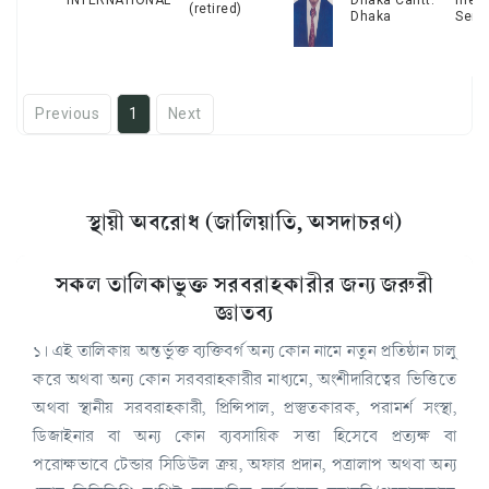
INTERNATIONAL
Dhaka Cantt.
ment
(retired)
Dhaka
Seria
Previous
1
Next
স্থায়ী অবরোধ (জালিয়াতি, অসদাচরণ)
সকল তালিকাভুক্ত সরবরাহকারীর জন্য জরুরী
জ্ঞাতব্য
১। এই তালিকায় অন্তর্ভুক্ত ব্যক্তিবর্গ অন্য কোন নামে নতুন প্রতিষ্ঠান চালু
করে অথবা অন্য কোন সরবরাহকারীর মাধ্যমে, অংশীদারিত্বের ভিত্তিতে
অথবা স্থানীয় সরবরাহকারী, প্রিন্সিপাল, প্রস্তুতকারক, পরামর্শ সংস্থা,
ডিজাইনার বা অন্য কোন ব্যবসায়িক সত্তা হিসেবে প্রত্যক্ষ বা
পরোক্ষভাবে টেন্ডার সিডিউল ক্রয়, অফার প্রদান, পত্রালাপ অথবা অন্য