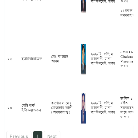
করায়
ক্যান্টনমেন্ট, ঢাকা
২। নকল ঔ
সরবরাহ কর
নকল Oral
২২২/বি, পশ্চিম
মোঃ কায়েদে
Cholera
০২
ইউনিবায়োটেক
মানিকদী, ঢাকা
আযম
Vaccine স
ক্যান্টনমেন্ট, ঢাকা
করায়
ক্রমিক ১ ও
কর্পোরাল মোঃ
২২২/বি, পশ্চিম
বর্ণিত
মেডিপার্ক
০৩
মোজাহার আলী
মানিকদী, ঢাকা
সরবরাহকার
ইন্টারন্যাশনাল
(অবসরপ্রাপ্ত)
ক্যান্টনমেন্ট, ঢাকা
সাথে সম্পর্ক
থাকায়
Previous
1
Next