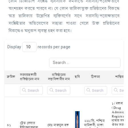
কোন ডিজিডিপি সংশ্লিষ্ট ব্যবসায়িক কর্মকান্ডে সরাসরি/পরোক্ষভাবে
অংশগ্রহণ করতে পারবে না। যে কোন তালিকাভুক্ত প্রতিষ্ঠানের বিরুদ্ধে
অত্র তালিকায় উল্লেখিত ব্যক্তিবর্গের সাথে সরাসরি/পরোক্ষভাবে
সংশ্লিষ্টতার অভিযোগের সত্যতা পাওয়া গেলে উক্ত প্রতিষ্ঠানের
বিরুদ্ধেও অনুরুপ ব্যবস্থা গ্রহণ করা হবে।
Display
records per page
সরবরাহকারী
প্রতিষ্ঠানের
ক্রমিক
ছবি
ঠিকানা
শাস্তির ক
প্রতিষ্ঠানের নাম
সত্ত্বাধিকারীর নাম
১। নকল D
(Drug
Administra
Registrati
নাম্বার সম্বল
২২২/বি, পশ্চিম
ট্রেড ফেয়ার
ঔষধ সরবরা
০১
মোঃ নাজমুল হক
মানিকদী, ঢাকা
ইন্টারন্যাশনাল