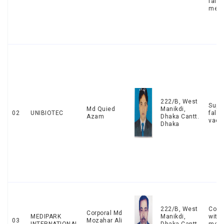
falsi
medi
222/B, West
Supp
Md Quied
Manikdi,
02
UNIBIOTEC
falsi
Azam
Dhaka Cantt.
vacc
Dhaka
222/B, West
Conn
Corporal Md
MEDIPARK
Manikdi,
with 
03
Mozahar Ali